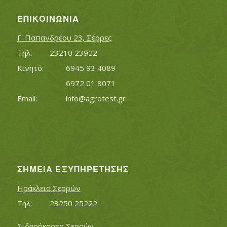
ΕΠΙΚΟΙΝΩΝΊΑ
Γ. Παπανδρέου 23, Σέρρες
Τηλ:		23210 23922
Κινητό:		6945 93 4089
			6972 01 8071
Εmail:	 	
info@agrotest.gr
ΣΗΜΕΊΑ ΕΞΥΠΗΡΈΤΗΣΗΣ
Ηράκλεια Σερρών
Τηλ:		23250 25222
Σιδηρόκαστο Σερρών