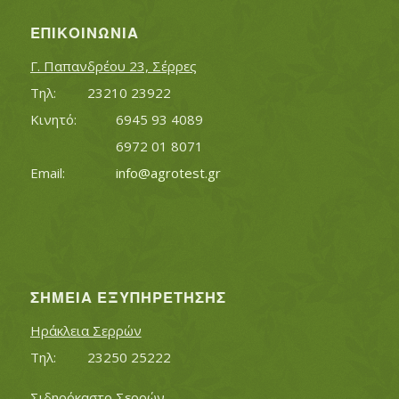
ΕΠΙΚΟΙΝΩΝΊΑ
Γ. Παπανδρέου 23, Σέρρες
Τηλ:		23210 23922
Κινητό:		6945 93 4089
			6972 01 8071
Εmail:	 	
info@agrotest.gr
ΣΗΜΕΊΑ ΕΞΥΠΗΡΈΤΗΣΗΣ
Ηράκλεια Σερρών
Τηλ:		23250 25222
Σιδηρόκαστο Σερρών