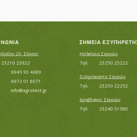
ΙΝΩΝΊΑ
ΣΗΜΕΊΑ ΕΞΥΠΗΡΈΤΗ
νδρέου 23, Σέρρες
Ηράκλεια Σερρών
Τηλ:		23210 23922
Τηλ:		23250 25222
Κινητό:		6945 93 4089
Σιδηρόκαστο Σερρών
			6972 01 8071
Τηλ:		23230 22252
Εmail:	 	
info@agrotest.gr
Δραβίσκος Σερρών
Τηλ:		23240 51580