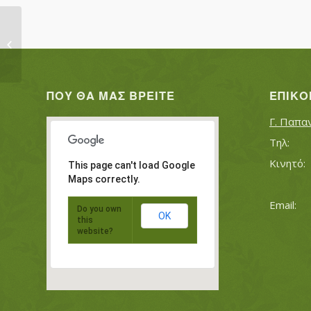
ΒΟΓΙΑΤΖΗ ΙΩΑΝΝΑ
ΠΟΥ ΘΑ ΜΑΣ ΒΡΕΊΤΕ
ΕΠΙΚΟ
Γ. Παπα
This page can't load Google
Maps correctly.
Do you own
OK
this
website?