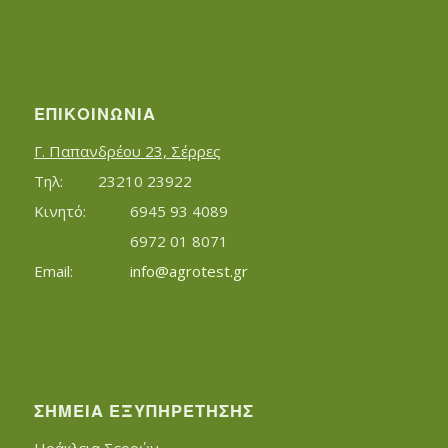
ΕΠΙΚΟΙΝΩΝΊΑ
Γ. Παπανδρέου 23, Σέρρες
Τηλ:		23210 23922
Κινητό:		6945 93 4089
			6972 01 8071
Εmail:	 	
info@agrotest.gr
ΣΗΜΕΊΑ ΕΞΥΠΗΡΈΤΗΣΗΣ