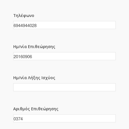
Τηλέφωνο
Ημ/νία Επιθεώρησης
Ημ/νία Λήξης Ισχύος
Αριθμός Επιθεώρησης