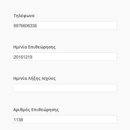
Τηλέφωνο
Ημ/νία Επιθεώρησης
Ημ/νία Λήξης Ισχύος
Αριθμός Επιθεώρησης