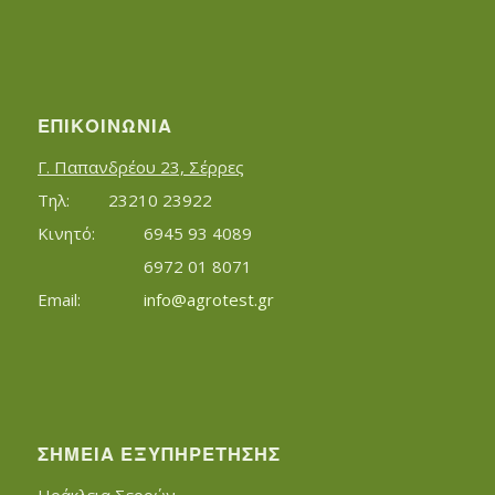
ΕΠΙΚΟΙΝΩΝΊΑ
Γ. Παπανδρέου 23, Σέρρες
Τηλ:		23210 23922
Κινητό:		6945 93 4089
			6972 01 8071
Εmail:	 	
info@agrotest.gr
ΣΗΜΕΊΑ ΕΞΥΠΗΡΈΤΗΣΗΣ