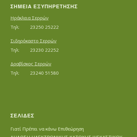
ΣΗΜΕΊΑ ΕΞΥΠΗΡΈΤΗΣΗΣ
Ηράκλεια Σερρών
Τηλ:		23250 25222
Σιδηρόκαστο Σερρών
Τηλ:		23230 22252
Δραβίσκος Σερρών
Τηλ:		23240 51580
ΣΕΛΊΔΕΣ
Γιατί Πρέπει να κάνω Επιθεώρηση