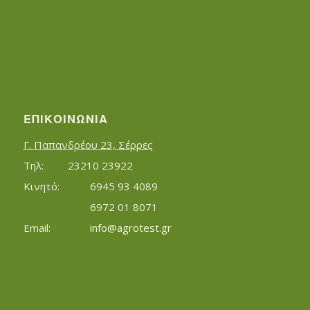
ΕΠΙΚΟΙΝΩΝΊΑ
Γ. Παπανδρέου 23, Σέρρες
Τηλ:		23210 23922
Κινητό:		6945 93 4089
			6972 01 8071
Εmail:	 	
info@agrotest.gr