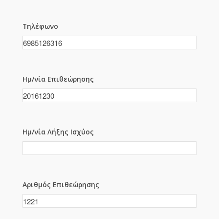
Τηλέφωνο
Ημ/νία Επιθεώρησης
Ημ/νία Λήξης Ισχύος
Αριθμός Επιθεώρησης