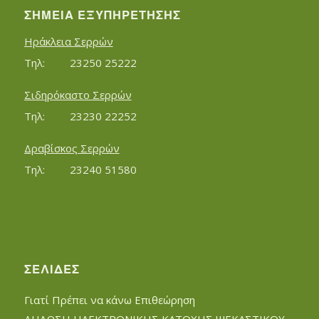
ΣΗΜΕΊΑ ΕΞΥΠΗΡΈΤΗΣΗΣ
Ηράκλεια Σερρών
Τηλ:		23250 25222
Σιδηρόκαστο Σερρών
Τηλ:		23230 22252
Δραβίσκος Σερρών
Τηλ:		23240 51580
ΣΕΛΊΔΕΣ
Γιατί Πρέπει να κάνω Επιθεώρηση