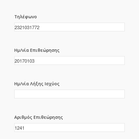
Τηλέφωνο
Ημ/νία Επιθεώρησης
Ημ/νία Λήξης Ισχύος
Αριθμός Επιθεώρησης