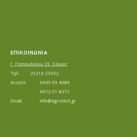
ΕΠΙΚΟΙΝΩΝΊΑ
Γ. Παπανδρέου 23, Σέρρες
Τηλ:		23210 23922
Κινητό:		6945 93 4089
			6972 01 8071
Εmail:	 	
info@agrotest.gr