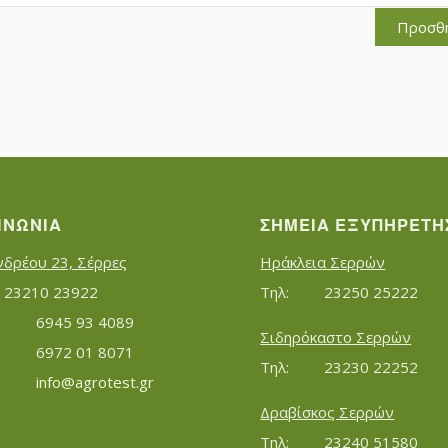
Προσθ
ΙΝΩΝΊΑ
ΣΗΜΕΊΑ ΕΞΥΠΗΡΈΤΗ
νδρέου 23, Σέρρες
Ηράκλεια Σερρών
Τηλ:		23210 23922
Τηλ:		23250 25222
Κινητό:		6945 93 4089
Σιδηρόκαστο Σερρών
			6972 01 8071
Τηλ:		23230 22252
Εmail:	 	
info@agrotest.gr
Δραβίσκος Σερρών
Τηλ:		23240 51580