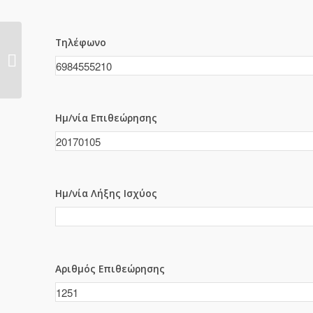
Τηλέφωνο
1250
Ημ/νία Επιθεώρησης
Ημ/νία Λήξης Ισχύος
Αριθμός Επιθεώρησης