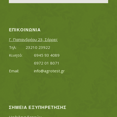
ΕΠΙΚΟΙΝΩΝΊΑ
Γ. Παπανδρέου 23, Σέρρες
Τηλ:		23210 23922
Κινητό:		6945 93 4089
			6972 01 8071
Εmail:	 	
info@agrotest.gr
ΣΗΜΕΊΑ ΕΞΥΠΗΡΈΤΗΣΗΣ