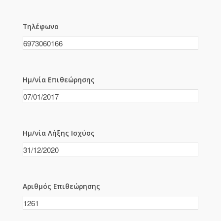
Τηλέφωνο
Ημ/νία Επιθεώρησης
Ημ/νία Λήξης Ισχύος
Αριθμός Επιθεώρησης