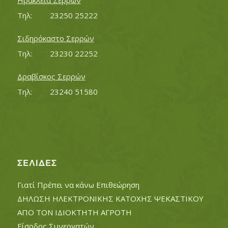
Ηράκλεια Σερρών
Τηλ:		23250 25222
Σιδηρόκαστο Σερρών
Τηλ:		23230 22252
Δραβίσκος Σερρών
Τηλ:		23240 51580
ΣΕΛΊΔΕΣ
Γιατί Πρέπει να κάνω Επιθεώρηση
ΔΗΛΩΣΗ ΗΛΕΚΤΡΟΝΙΚΗΣ ΚΑΤΟΧΗΣ ΨΕΚΑΣΤΙΚΟΥ
ΑΠΟ ΤΟΝ ΙΔΙΟΚΤΗΤΗ ΑΓΡΟΤΗ
Είσοδος Συνεργατών