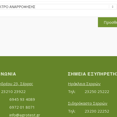
Προσθ
ΙΝΩΝΊΑ
ΣΗΜΕΊΑ ΕΞΥΠΗΡΈΤΗ
νδρέου 23, Σέρρες
Ηράκλεια Σερρών
Τηλ:		23210 23922
Τηλ:		23250 25222
Κινητό:		6945 93 4089
Σιδηρόκαστο Σερρών
			6972 01 8071
Τηλ:		23230 22252
Εmail:	 	
info@agrotest.gr