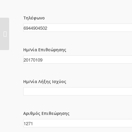
Τηλέφωνο
1270
Ημ/νία Επιθεώρησης
Ημ/νία Λήξης Ισχύος
Αριθμός Επιθεώρησης