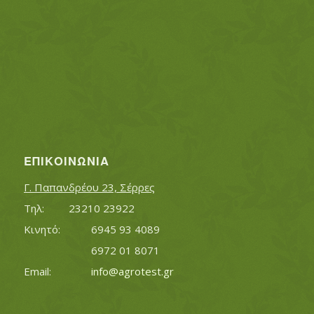
ΕΠΙΚΟΙΝΩΝΊΑ
Γ. Παπανδρέου 23, Σέρρες
Τηλ:		23210 23922
Κινητό:		6945 93 4089
			6972 01 8071
Εmail:	 	
info@agrotest.gr