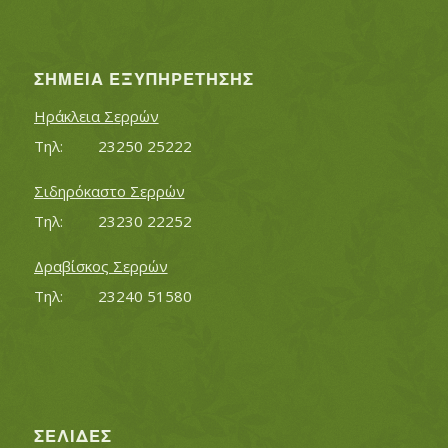
ΣΗΜΕΊΑ ΕΞΥΠΗΡΈΤΗΣΗΣ
Ηράκλεια Σερρών
Τηλ:		23250 25222
Σιδηρόκαστο Σερρών
Τηλ:		23230 22252
Δραβίσκος Σερρών
Τηλ:		23240 51580
ΣΕΛΊΔΕΣ