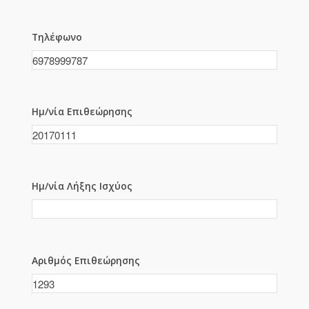
Τηλέφωνο
Ημ/νία Επιθεώρησης
Ημ/νία Λήξης Ισχύος
Αριθμός Επιθεώρησης