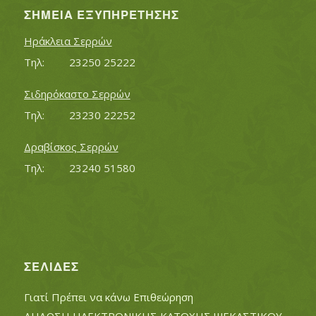
ΣΗΜΕΊΑ ΕΞΥΠΗΡΈΤΗΣΗΣ
Ηράκλεια Σερρών
Τηλ:		23250 25222
Σιδηρόκαστο Σερρών
Τηλ:		23230 22252
Δραβίσκος Σερρών
Τηλ:		23240 51580
ΣΕΛΊΔΕΣ
Γιατί Πρέπει να κάνω Επιθεώρηση