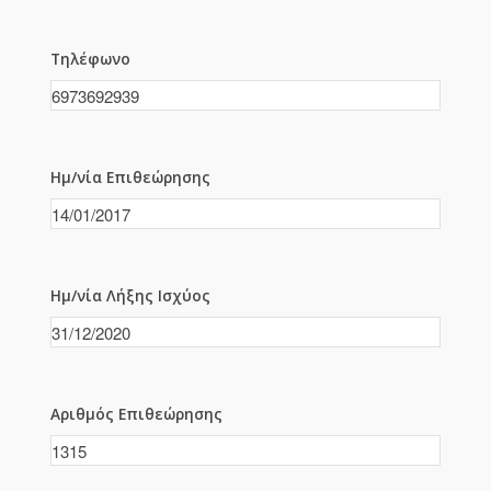
Τηλέφωνο
Ημ/νία Επιθεώρησης
Ημ/νία Λήξης Ισχύος
Αριθμός Επιθεώρησης