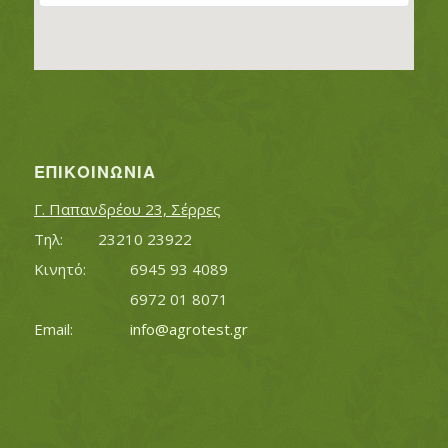
ΕΠΙΚΟΙΝΩΝΊΑ
Γ. Παπανδρέου 23, Σέρρες
Τηλ:		23210 23922
Κινητό:		6945 93 4089
			6972 01 8071
Εmail:	 	
info@agrotest.gr