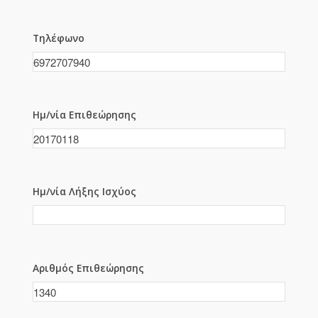
Τηλέφωνο
Ημ/νία Επιθεώρησης
Ημ/νία Λήξης Ισχύος
Αριθμός Επιθεώρησης