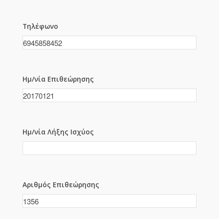
Τηλέφωνο
Ημ/νία Επιθεώρησης
Ημ/νία Λήξης Ισχύος
Αριθμός Επιθεώρησης