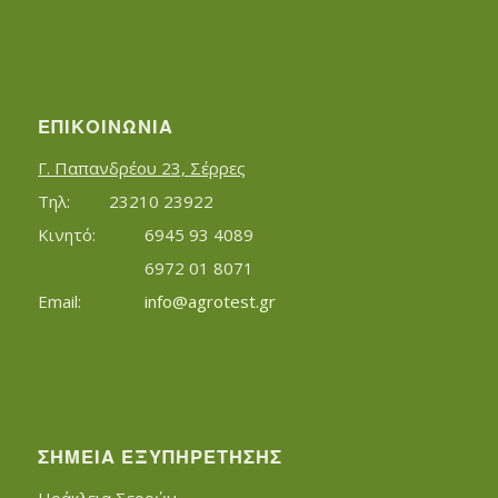
ΕΠΙΚΟΙΝΩΝΊΑ
Γ. Παπανδρέου 23, Σέρρες
Τηλ:		23210 23922
Κινητό:		6945 93 4089
			6972 01 8071
Εmail:	 	
info@agrotest.gr
ΣΗΜΕΊΑ ΕΞΥΠΗΡΈΤΗΣΗΣ