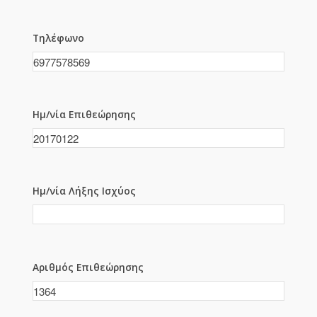
Τηλέφωνο
Ημ/νία Επιθεώρησης
Ημ/νία Λήξης Ισχύος
Αριθμός Επιθεώρησης