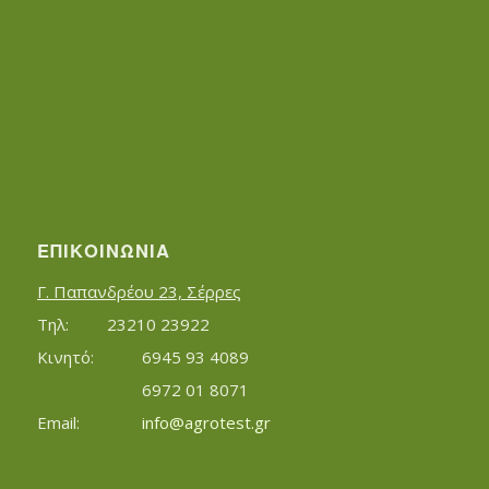
ΕΠΙΚΟΙΝΩΝΊΑ
Γ. Παπανδρέου 23, Σέρρες
Τηλ:		23210 23922
Κινητό:		6945 93 4089
			6972 01 8071
Εmail:	 	
info@agrotest.gr