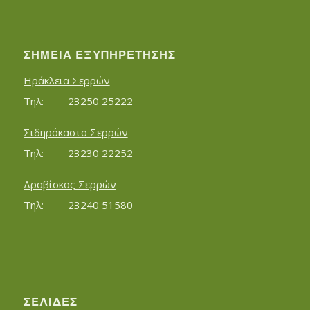
ΣΗΜΕΊΑ ΕΞΥΠΗΡΈΤΗΣΗΣ
Ηράκλεια Σερρών
Τηλ:		23250 25222
Σιδηρόκαστο Σερρών
Τηλ:		23230 22252
Δραβίσκος Σερρών
Τηλ:		23240 51580
ΣΕΛΊΔΕΣ