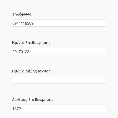
Τηλέφωνο
Ημ/νία Επιθεώρησης
Ημ/νία Λήξης Ισχύος
Αριθμός Επιθεώρησης