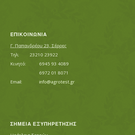
ΕΠΙΚΟΙΝΩΝΊΑ
Γ. Παπανδρέου 23, Σέρρες
Τηλ:		23210 23922
Κινητό:		6945 93 4089
			6972 01 8071
Εmail:	 	
info@agrotest.gr
ΣΗΜΕΊΑ ΕΞΥΠΗΡΈΤΗΣΗΣ