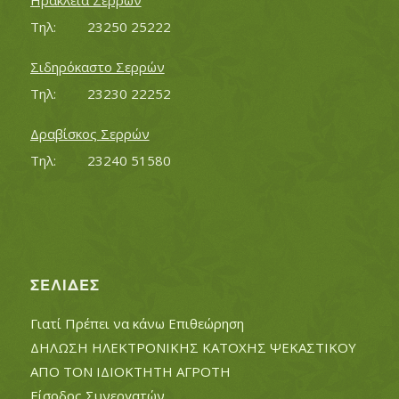
Ηράκλεια Σερρών
Τηλ:		23250 25222
Σιδηρόκαστο Σερρών
Τηλ:		23230 22252
Δραβίσκος Σερρών
Τηλ:		23240 51580
ΣΕΛΊΔΕΣ
Γιατί Πρέπει να κάνω Επιθεώρηση
ΔΗΛΩΣΗ ΗΛΕΚΤΡΟΝΙΚΗΣ ΚΑΤΟΧΗΣ ΨΕΚΑΣΤΙΚΟΥ
ΑΠΟ ΤΟΝ ΙΔΙΟΚΤΗΤΗ ΑΓΡΟΤΗ
Είσοδος Συνεργατών