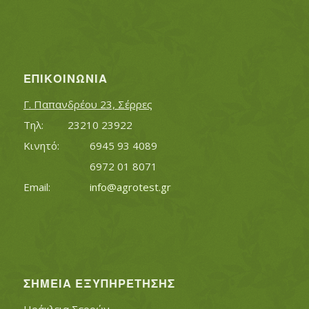
ΕΠΙΚΟΙΝΩΝΊΑ
Γ. Παπανδρέου 23, Σέρρες
Τηλ:		23210 23922
Κινητό:		6945 93 4089
			6972 01 8071
Εmail:	 	
info@agrotest.gr
ΣΗΜΕΊΑ ΕΞΥΠΗΡΈΤΗΣΗΣ