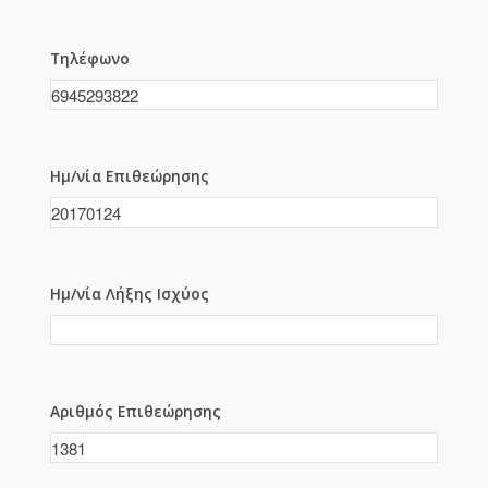
Τηλέφωνο
Ημ/νία Επιθεώρησης
Ημ/νία Λήξης Ισχύος
Αριθμός Επιθεώρησης