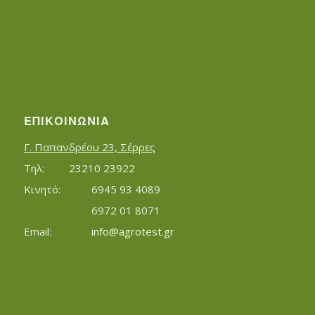
ΕΠΙΚΟΙΝΩΝΊΑ
Γ. Παπανδρέου 23, Σέρρες
Τηλ:		23210 23922
Κινητό:		6945 93 4089
			6972 01 8071
Εmail:	 	
info@agrotest.gr