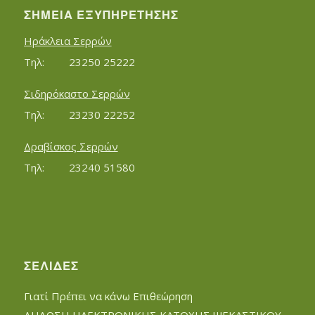
ΣΗΜΕΊΑ ΕΞΥΠΗΡΈΤΗΣΗΣ
Ηράκλεια Σερρών
Τηλ:		23250 25222
Σιδηρόκαστο Σερρών
Τηλ:		23230 22252
Δραβίσκος Σερρών
Τηλ:		23240 51580
ΣΕΛΊΔΕΣ
Γιατί Πρέπει να κάνω Επιθεώρηση