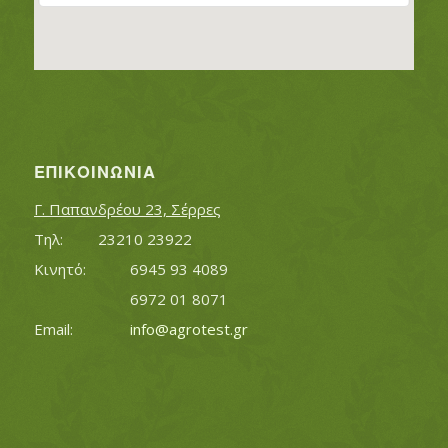
ΕΠΙΚΟΙΝΩΝΊΑ
Γ. Παπανδρέου 23, Σέρρες
Τηλ:		23210 23922
Κινητό:		6945 93 4089
			6972 01 8071
Εmail:	 	
info@agrotest.gr