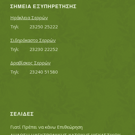
ΣΗΜΕΊΑ ΕΞΥΠΗΡΈΤΗΣΗΣ
Ηράκλεια Σερρών
Τηλ:		23250 25222
Σιδηρόκαστο Σερρών
Τηλ:		23230 22252
Δραβίσκος Σερρών
Τηλ:		23240 51580
ΣΕΛΊΔΕΣ
Γιατί Πρέπει να κάνω Επιθεώρηση