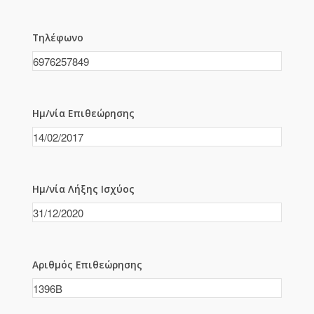
Τηλέφωνο
Ημ/νία Επιθεώρησης
Ημ/νία Λήξης Ισχύος
Αριθμός Επιθεώρησης