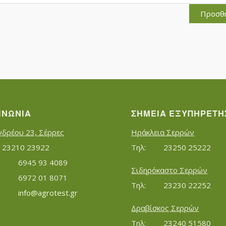
Προσθ
ΙΝΩΝΊΑ
ΣΗΜΕΊΑ ΕΞΥΠΗΡΈΤΗ
νδρέου 23, Σέρρες
Ηράκλεια Σερρών
Τηλ:		23210 23922
Τηλ:		23250 25222
Κινητό:		6945 93 4089
Σιδηρόκαστο Σερρών
			6972 01 8071
Τηλ:		23230 22252
Εmail:	 	
info@agrotest.gr
Δραβίσκος Σερρών
Τηλ:		23240 51580