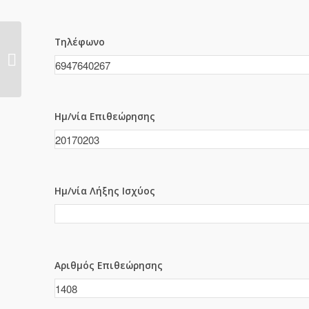
Τηλέφωνο
1407
Ημ/νία Επιθεώρησης
Ημ/νία Λήξης Ισχύος
Αριθμός Επιθεώρησης