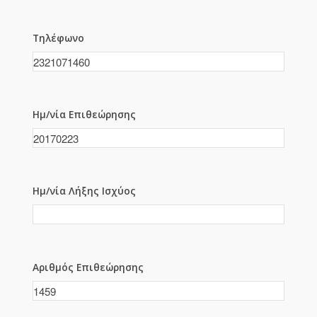
Τηλέφωνο
Ημ/νία Επιθεώρησης
Ημ/νία Λήξης Ισχύος
Αριθμός Επιθεώρησης