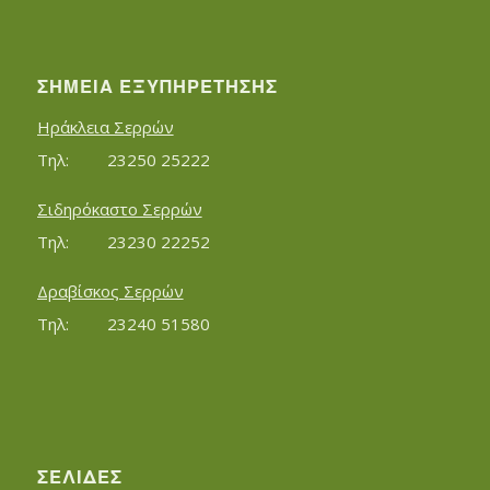
ΣΗΜΕΊΑ ΕΞΥΠΗΡΈΤΗΣΗΣ
Ηράκλεια Σερρών
Τηλ:		23250 25222
Σιδηρόκαστο Σερρών
Τηλ:		23230 22252
Δραβίσκος Σερρών
Τηλ:		23240 51580
ΣΕΛΊΔΕΣ