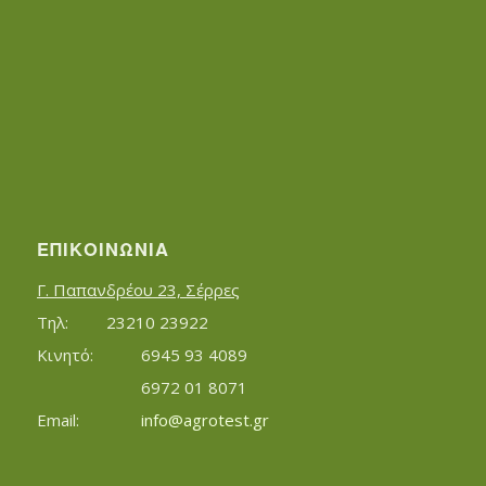
ΕΠΙΚΟΙΝΩΝΊΑ
Γ. Παπανδρέου 23, Σέρρες
Τηλ:		23210 23922
Κινητό:		6945 93 4089
			6972 01 8071
Εmail:	 	
info@agrotest.gr