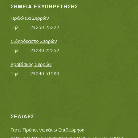
ΣΗΜΕΊΑ ΕΞΥΠΗΡΈΤΗΣΗΣ
Ηράκλεια Σερρών
Τηλ:		23250 25222
Σιδηρόκαστο Σερρών
Τηλ:		23230 22252
Δραβίσκος Σερρών
Τηλ:		23240 51580
ΣΕΛΊΔΕΣ
Γιατί Πρέπει να κάνω Επιθεώρηση