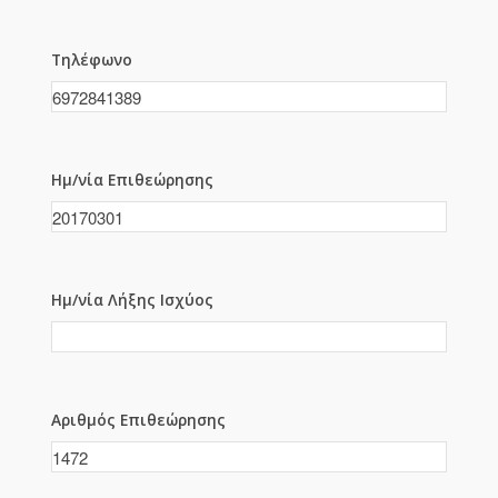
Τηλέφωνο
Ημ/νία Επιθεώρησης
Ημ/νία Λήξης Ισχύος
Αριθμός Επιθεώρησης