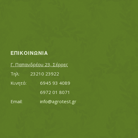
ΕΠΙΚΟΙΝΩΝΊΑ
Γ. Παπανδρέου 23, Σέρρες
Τηλ:		23210 23922
Κινητό:		6945 93 4089
			6972 01 8071
Εmail:	 	
info@agrotest.gr