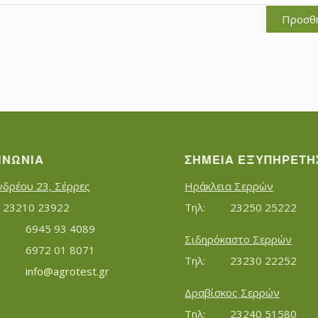
Προσθ
ΙΝΩΝΊΑ
ΣΗΜΕΊΑ ΕΞΥΠΗΡΈΤΗ
νδρέου 23, Σέρρες
Ηράκλεια Σερρών
Τηλ:		23210 23922
Τηλ:		23250 25222
Κινητό:		6945 93 4089
Σιδηρόκαστο Σερρών
			6972 01 8071
Τηλ:		23230 22252
Εmail:	 	
info@agrotest.gr
Δραβίσκος Σερρών
Τηλ:		23240 51580