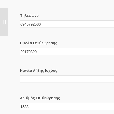
Τηλέφωνο
1532
Ημ/νία Επιθεώρησης
Ημ/νία Λήξης Ισχύος
Αριθμός Επιθεώρησης