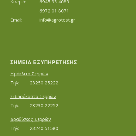
Κινητό:		6945 93 4089
			6972 01 8071
Εmail:	 	
info@agrotest.gr
ΣΗΜΕΊΑ ΕΞΥΠΗΡΈΤΗΣΗΣ
Ηράκλεια Σερρών
Τηλ:		23250 25222
Σιδηρόκαστο Σερρών
Τηλ:		23230 22252
Δραβίσκος Σερρών
Τηλ:		23240 51580