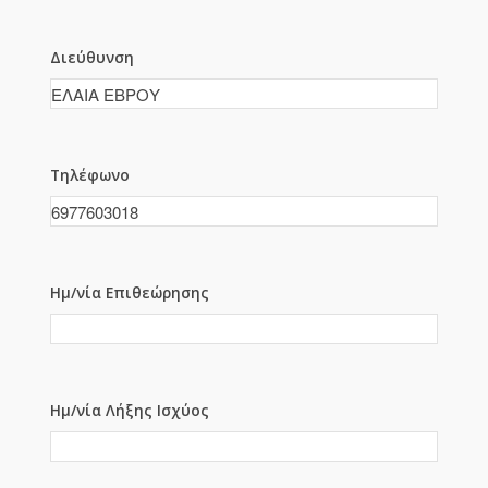
Διεύθυνση
Τηλέφωνο
Ημ/νία Επιθεώρησης
Ημ/νία Λήξης Ισχύος