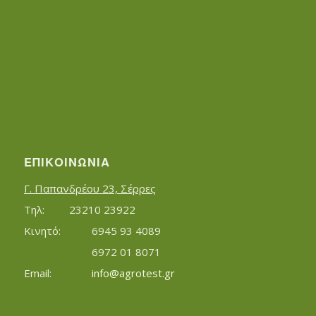
ΕΠΙΚΟΙΝΩΝΊΑ
Γ. Παπανδρέου 23, Σέρρες
Τηλ:		23210 23922
Κινητό:		6945 93 4089
			6972 01 8071
Εmail:	 	
info@agrotest.gr