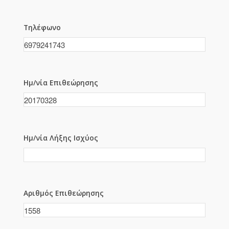
Τηλέφωνο
Ημ/νία Επιθεώρησης
Ημ/νία Λήξης Ισχύος
Αριθμός Επιθεώρησης