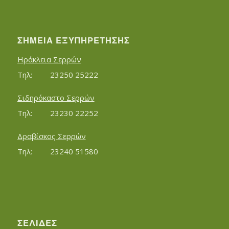
ΣΗΜΕΊΑ ΕΞΥΠΗΡΈΤΗΣΗΣ
Ηράκλεια Σερρών
Τηλ:		23250 25222
Σιδηρόκαστο Σερρών
Τηλ:		23230 22252
Δραβίσκος Σερρών
Τηλ:		23240 51580
ΣΕΛΊΔΕΣ