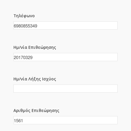
Τηλέφωνο
Ημ/νία Επιθεώρησης
Ημ/νία Λήξης Ισχύος
Αριθμός Επιθεώρησης