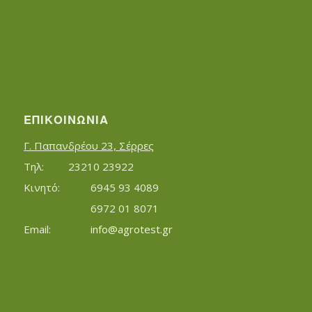
ΕΠΙΚΟΙΝΩΝΊΑ
Γ. Παπανδρέου 23, Σέρρες
Τηλ:		23210 23922
Κινητό:		6945 93 4089
			6972 01 8071
Εmail:	 	
info@agrotest.gr