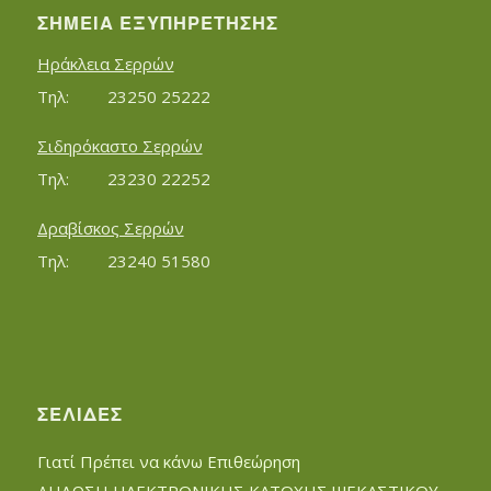
ΣΗΜΕΊΑ ΕΞΥΠΗΡΈΤΗΣΗΣ
Ηράκλεια Σερρών
Τηλ:		23250 25222
Σιδηρόκαστο Σερρών
Τηλ:		23230 22252
Δραβίσκος Σερρών
Τηλ:		23240 51580
ΣΕΛΊΔΕΣ
Γιατί Πρέπει να κάνω Επιθεώρηση