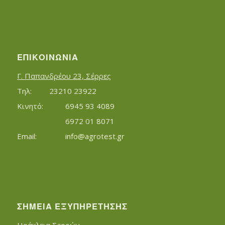
ΕΠΙΚΟΙΝΩΝΊΑ
Γ. Παπανδρέου 23, Σέρρες
Τηλ:		23210 23922
Κινητό:		6945 93 4089
			6972 01 8071
Εmail:	 	
info@agrotest.gr
ΣΗΜΕΊΑ ΕΞΥΠΗΡΈΤΗΣΗΣ