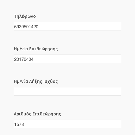
Τηλέφωνο
Ημ/νία Επιθεώρησης
Ημ/νία Λήξης Ισχύος
Αριθμός Επιθεώρησης