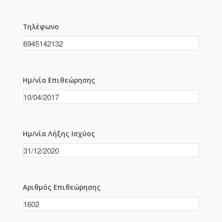
Τηλέφωνο
Ημ/νία Επιθεώρησης
Ημ/νία Λήξης Ισχύος
Αριθμός Επιθεώρησης