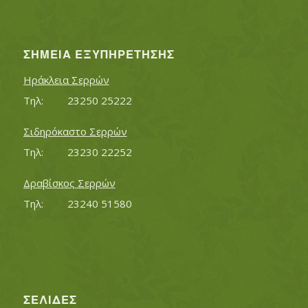
ΣΗΜΕΊΑ ΕΞΥΠΗΡΈΤΗΣΗΣ
Ηράκλεια Σερρών
Τηλ:		23250 25222
Σιδηρόκαστο Σερρών
Τηλ:		23230 22252
Δραβίσκος Σερρών
Τηλ:		23240 51580
ΣΕΛΊΔΕΣ