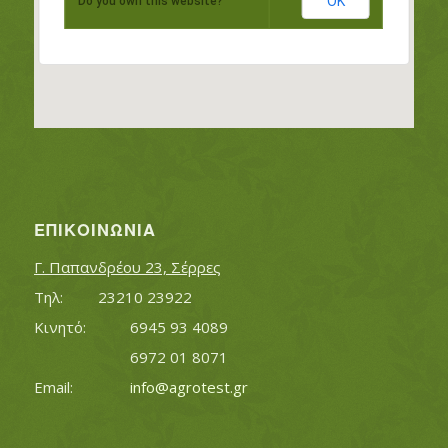
OK
Do you own this website?
ΕΠΙΚΟΙΝΩΝΊΑ
Γ. Παπανδρέου 23, Σέρρες
Τηλ:		23210 23922
Κινητό:		6945 93 4089
			6972 01 8071
Εmail:	 	
info@agrotest.gr