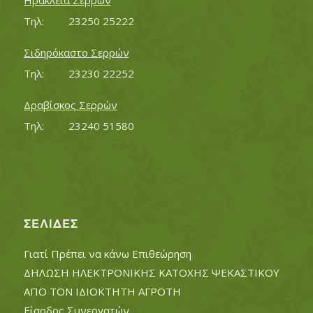
Ηράκλεια Σερρών
Τηλ:		23250 25222
Σιδηρόκαστο Σερρών
Τηλ:		23230 22252
Δραβίσκος Σερρών
Τηλ:		23240 51580
ΣΕΛΊΔΕΣ
Γιατί Πρέπει να κάνω Επιθεώρηση
ΔΗΛΩΣΗ ΗΛΕΚΤΡΟΝΙΚΗΣ ΚΑΤΟΧΗΣ ΨΕΚΑΣΤΙΚΟΥ
ΑΠΟ ΤΟΝ ΙΔΙΟΚΤΗΤΗ ΑΓΡΟΤΗ
Είσοδος Συνεργατών