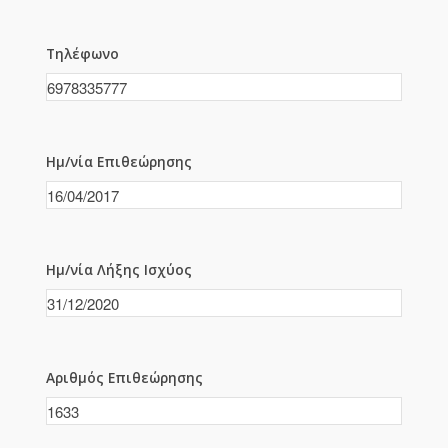
Τηλέφωνο
Ημ/νία Επιθεώρησης
Ημ/νία Λήξης Ισχύος
Αριθμός Επιθεώρησης