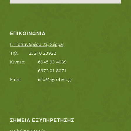
ΕΠΙΚΟΙΝΩΝΊΑ
Γ. Παπανδρέου 23, Σέρρες
Τηλ:		23210 23922
Κινητό:		6945 93 4089
			6972 01 8071
Εmail:	 	
info@agrotest.gr
ΣΗΜΕΊΑ ΕΞΥΠΗΡΈΤΗΣΗΣ