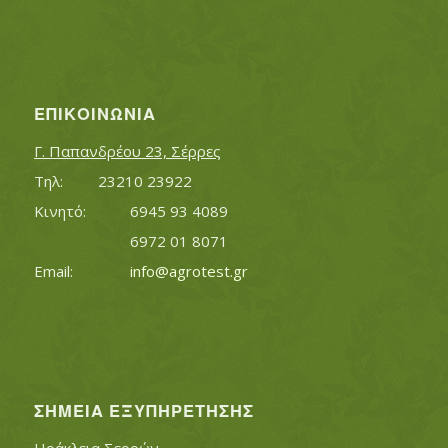
ΕΠΙΚΟΙΝΩΝΊΑ
Γ. Παπανδρέου 23, Σέρρες
Τηλ:		23210 23922
Κινητό:		6945 93 4089
			6972 01 8071
Εmail:	 	
info@agrotest.gr
ΣΗΜΕΊΑ ΕΞΥΠΗΡΈΤΗΣΗΣ