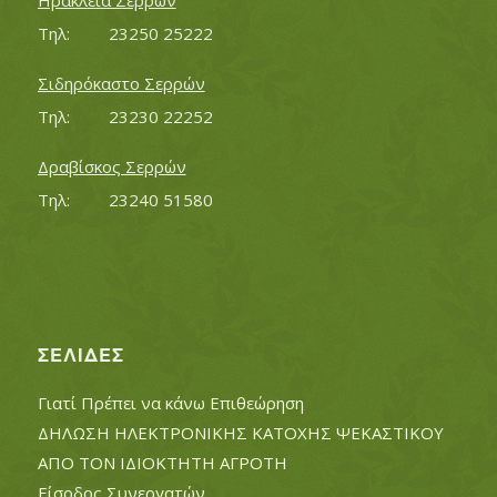
Ηράκλεια Σερρών
Τηλ:		23250 25222
Σιδηρόκαστο Σερρών
Τηλ:		23230 22252
Δραβίσκος Σερρών
Τηλ:		23240 51580
ΣΕΛΊΔΕΣ
Γιατί Πρέπει να κάνω Επιθεώρηση
ΔΗΛΩΣΗ ΗΛΕΚΤΡΟΝΙΚΗΣ ΚΑΤΟΧΗΣ ΨΕΚΑΣΤΙΚΟΥ
ΑΠΟ ΤΟΝ ΙΔΙΟΚΤΗΤΗ ΑΓΡΟΤΗ
Είσοδος Συνεργατών