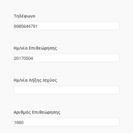
Τηλέφωνο
Ημ/νία Επιθεώρησης
Ημ/νία Λήξης Ισχύος
Αριθμός Επιθεώρησης