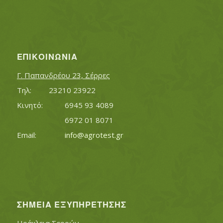
ΕΠΙΚΟΙΝΩΝΊΑ
Γ. Παπανδρέου 23, Σέρρες
Τηλ:		23210 23922
Κινητό:		6945 93 4089
			6972 01 8071
Εmail:	 	
info@agrotest.gr
ΣΗΜΕΊΑ ΕΞΥΠΗΡΈΤΗΣΗΣ