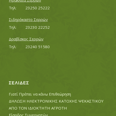
Ηράκλεια Σερρών
Τηλ:		23250 25222
Σιδηρόκαστο Σερρών
Τηλ:		23230 22252
Δραβίσκος Σερρών
Τηλ:		23240 51580
ΣΕΛΊΔΕΣ
Γιατί Πρέπει να κάνω Επιθεώρηση
ΔΗΛΩΣΗ ΗΛΕΚΤΡΟΝΙΚΗΣ ΚΑΤΟΧΗΣ ΨΕΚΑΣΤΙΚΟΥ
ΑΠΟ ΤΟΝ ΙΔΙΟΚΤΗΤΗ ΑΓΡΟΤΗ
Είσοδος Συνεργατών