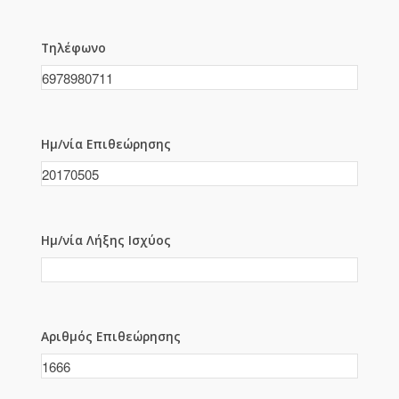
Τηλέφωνο
Ημ/νία Επιθεώρησης
Ημ/νία Λήξης Ισχύος
Αριθμός Επιθεώρησης