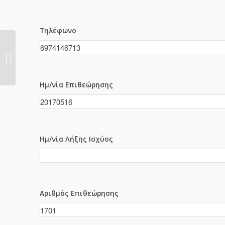
Τηλέφωνο
1699
Ημ/νία Επιθεώρησης
Ημ/νία Λήξης Ισχύος
Αριθμός Επιθεώρησης