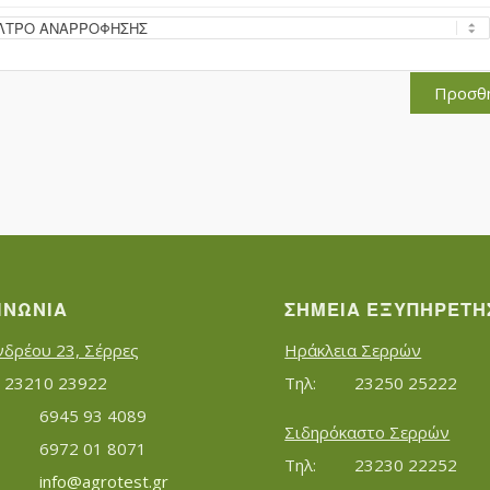
Προσθ
ΙΝΩΝΊΑ
ΣΗΜΕΊΑ ΕΞΥΠΗΡΈΤΗ
νδρέου 23, Σέρρες
Ηράκλεια Σερρών
Τηλ:		23210 23922
Τηλ:		23250 25222
Κινητό:		6945 93 4089
Σιδηρόκαστο Σερρών
			6972 01 8071
Τηλ:		23230 22252
Εmail:	 	
info@agrotest.gr