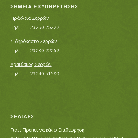
ΣΗΜΕΊΑ ΕΞΥΠΗΡΈΤΗΣΗΣ
Ηράκλεια Σερρών
Τηλ:		23250 25222
Σιδηρόκαστο Σερρών
Τηλ:		23230 22252
Δραβίσκος Σερρών
Τηλ:		23240 51580
ΣΕΛΊΔΕΣ
Γιατί Πρέπει να κάνω Επιθεώρηση