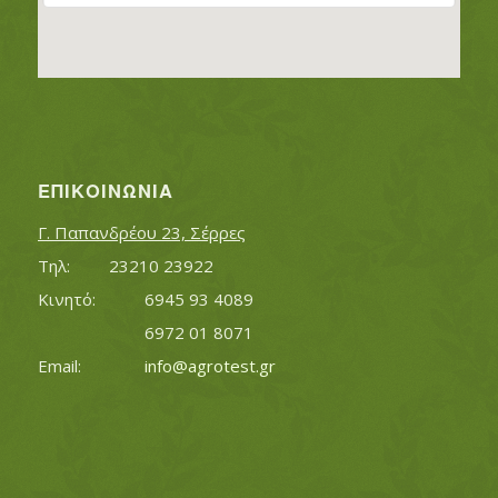
ΕΠΙΚΟΙΝΩΝΊΑ
Γ. Παπανδρέου 23, Σέρρες
Τηλ:		23210 23922
Κινητό:		6945 93 4089
			6972 01 8071
Εmail:	 	
info@agrotest.gr