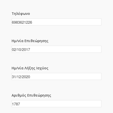
Τηλέφωνο
Ημ/νία Επιθεώρησης
Ημ/νία Λήξης Ισχύος
Αριθμός Επιθεώρησης