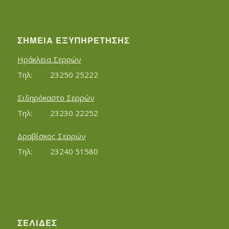
ΣΗΜΕΊΑ ΕΞΥΠΗΡΈΤΗΣΗΣ
Ηράκλεια Σερρών
Τηλ:		23250 25222
Σιδηρόκαστο Σερρών
Τηλ:		23230 22252
Δραβίσκος Σερρών
Τηλ:		23240 51580
ΣΕΛΊΔΕΣ