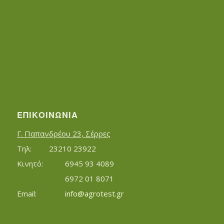
ΕΠΙΚΟΙΝΩΝΊΑ
Γ. Παπανδρέου 23, Σέρρες
Τηλ:		23210 23922
Κινητό:		6945 93 4089
			6972 01 8071
Εmail:	 	
info@agrotest.gr