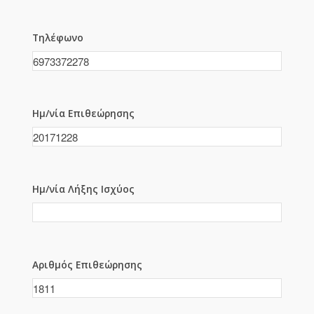
Τηλέφωνο
Ημ/νία Επιθεώρησης
Ημ/νία Λήξης Ισχύος
Αριθμός Επιθεώρησης