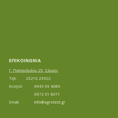
ΕΠΙΚΟΙΝΩΝΊΑ
Γ. Παπανδρέου 23, Σέρρες
Τηλ:		23210 23922
Κινητό:		6945 93 4089
			6972 01 8071
Εmail:	 	
info@agrotest.gr