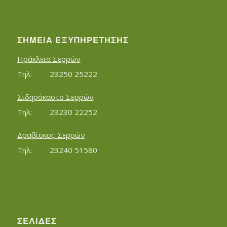
ΣΗΜΕΊΑ ΕΞΥΠΗΡΈΤΗΣΗΣ
Ηράκλεια Σερρών
Τηλ:		23250 25222
Σιδηρόκαστο Σερρών
Τηλ:		23230 22252
Δραβίσκος Σερρών
Τηλ:		23240 51580
ΣΕΛΊΔΕΣ