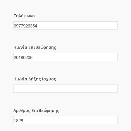
Τηλέφωνο
Ημ/νία Επιθεώρησης
Ημ/νία Λήξης Ισχύος
Αριθμός Επιθεώρησης