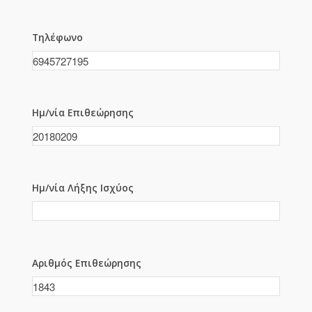
Τηλέφωνο
Ημ/νία Επιθεώρησης
Ημ/νία Λήξης Ισχύος
Αριθμός Επιθεώρησης