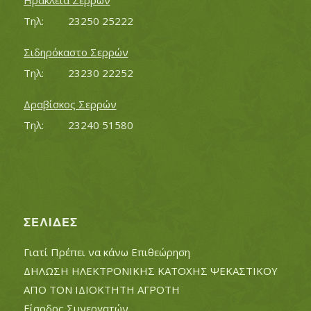
Ηράκλεια Σερρών
Τηλ:		23250 25222
Σιδηρόκαστο Σερρών
Τηλ:		23230 22252
Δραβίσκος Σερρών
Τηλ:		23240 51580
ΣΕΛΊΔΕΣ
Γιατί Πρέπει να κάνω Επιθεώρηση
ΔΗΛΩΣΗ ΗΛΕΚΤΡΟΝΙΚΗΣ ΚΑΤΟΧΗΣ ΨΕΚΑΣΤΙΚΟΥ
ΑΠΟ ΤΟΝ ΙΔΙΟΚΤΗΤΗ ΑΓΡΟΤΗ
Είσοδος Συνεργατών