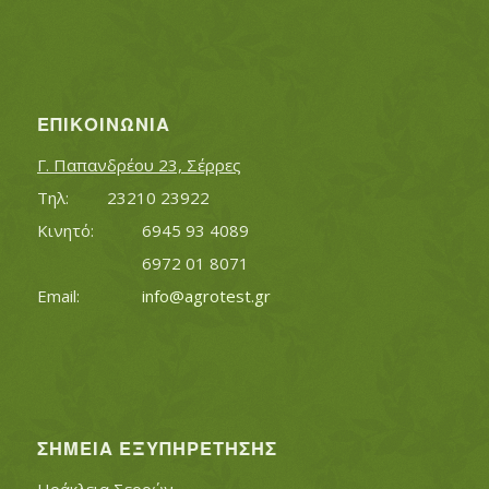
ΕΠΙΚΟΙΝΩΝΊΑ
Γ. Παπανδρέου 23, Σέρρες
Τηλ:		23210 23922
Κινητό:		6945 93 4089
			6972 01 8071
Εmail:	 	
info@agrotest.gr
ΣΗΜΕΊΑ ΕΞΥΠΗΡΈΤΗΣΗΣ