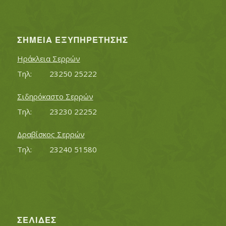
ΣΗΜΕΊΑ ΕΞΥΠΗΡΈΤΗΣΗΣ
Ηράκλεια Σερρών
Τηλ:		23250 25222
Σιδηρόκαστο Σερρών
Τηλ:		23230 22252
Δραβίσκος Σερρών
Τηλ:		23240 51580
ΣΕΛΊΔΕΣ