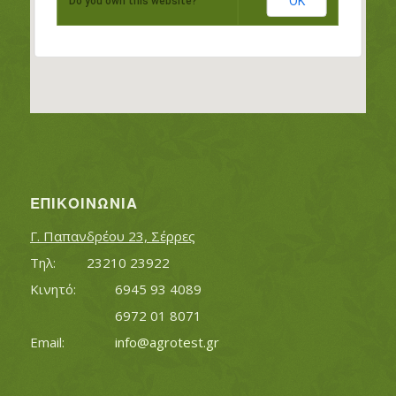
OK
Do you own this website?
ΕΠΙΚΟΙΝΩΝΊΑ
Γ. Παπανδρέου 23, Σέρρες
Τηλ:		23210 23922
Κινητό:		6945 93 4089
			6972 01 8071
Εmail:	 	
info@agrotest.gr