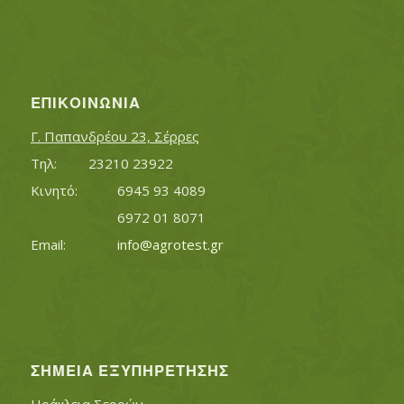
ΕΠΙΚΟΙΝΩΝΊΑ
Γ. Παπανδρέου 23, Σέρρες
Τηλ:		23210 23922
Κινητό:		6945 93 4089
			6972 01 8071
Εmail:	 	
info@agrotest.gr
ΣΗΜΕΊΑ ΕΞΥΠΗΡΈΤΗΣΗΣ