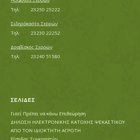
Ηράκλεια Σερρών
Τηλ:		23250 25222
Σιδηρόκαστο Σερρών
Τηλ:		23230 22252
Δραβίσκος Σερρών
Τηλ:		23240 51580
ΣΕΛΊΔΕΣ
Γιατί Πρέπει να κάνω Επιθεώρηση
ΔΗΛΩΣΗ ΗΛΕΚΤΡΟΝΙΚΗΣ ΚΑΤΟΧΗΣ ΨΕΚΑΣΤΙΚΟΥ
ΑΠΟ ΤΟΝ ΙΔΙΟΚΤΗΤΗ ΑΓΡΟΤΗ
Είσοδος Συνεργατών