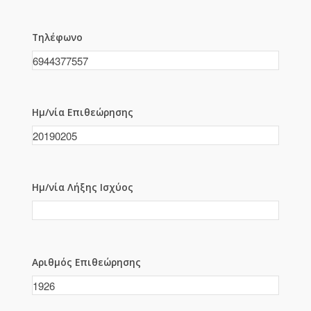
Τηλέφωνο
Ημ/νία Επιθεώρησης
Ημ/νία Λήξης Ισχύος
Αριθμός Επιθεώρησης