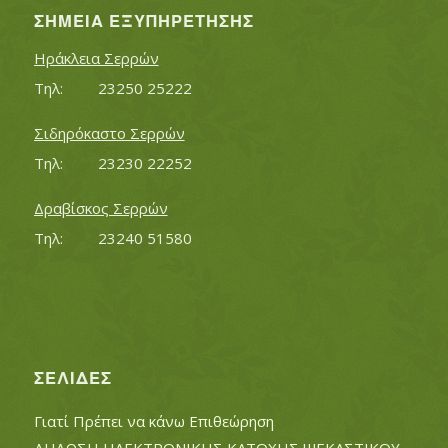
ΣΗΜΕΊΑ ΕΞΥΠΗΡΈΤΗΣΗΣ
Ηράκλεια Σερρών
Τηλ:		23250 25222
Σιδηρόκαστο Σερρών
Τηλ:		23230 22252
Δραβίσκος Σερρών
Τηλ:		23240 51580
ΣΕΛΊΔΕΣ
Γιατί Πρέπει να κάνω Επιθεώρηση