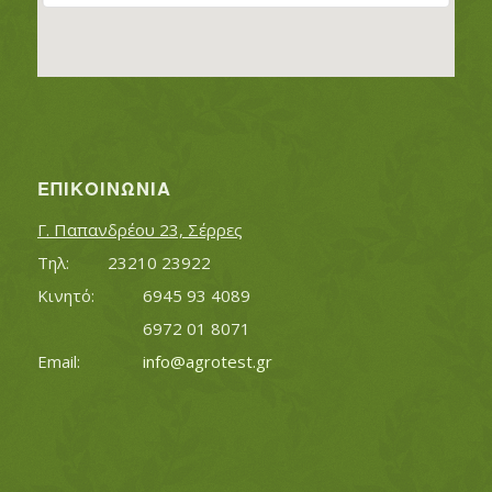
ΕΠΙΚΟΙΝΩΝΊΑ
Γ. Παπανδρέου 23, Σέρρες
Τηλ:		23210 23922
Κινητό:		6945 93 4089
			6972 01 8071
Εmail:	 	
info@agrotest.gr