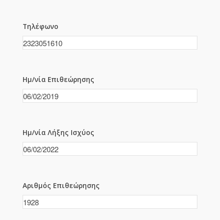
Τηλέφωνο
Ημ/νία Επιθεώρησης
Ημ/νία Λήξης Ισχύος
Αριθμός Επιθεώρησης