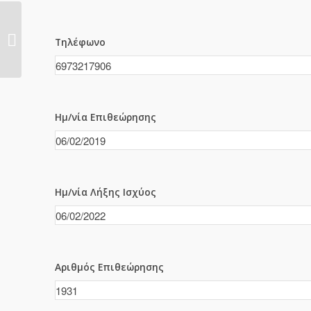
1930
Τηλέφωνο
Ημ/νία Επιθεώρησης
Ημ/νία Λήξης Ισχύος
Αριθμός Επιθεώρησης