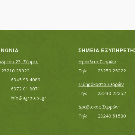
ΙΝΩΝΊΑ
ΣΗΜΕΊΑ ΕΞΥΠΗΡΈΤΗ
νδρέου 23, Σέρρες
Ηράκλεια Σερρών
Τηλ:		23210 23922
Τηλ:		23250 25222
Κινητό:		6945 93 4089
Σιδηρόκαστο Σερρών
			6972 01 8071
Τηλ:		23230 22252
Εmail:	 	
info@agrotest.gr
Δραβίσκος Σερρών
Τηλ:		23240 51580