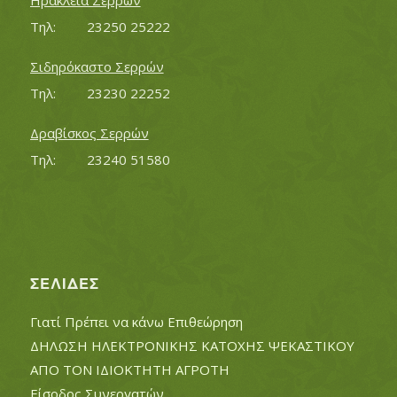
Ηράκλεια Σερρών
Τηλ:		23250 25222
Σιδηρόκαστο Σερρών
Τηλ:		23230 22252
Δραβίσκος Σερρών
Τηλ:		23240 51580
ΣΕΛΊΔΕΣ
Γιατί Πρέπει να κάνω Επιθεώρηση
ΔΗΛΩΣΗ ΗΛΕΚΤΡΟΝΙΚΗΣ ΚΑΤΟΧΗΣ ΨΕΚΑΣΤΙΚΟΥ
ΑΠΟ ΤΟΝ ΙΔΙΟΚΤΗΤΗ ΑΓΡΟΤΗ
Είσοδος Συνεργατών