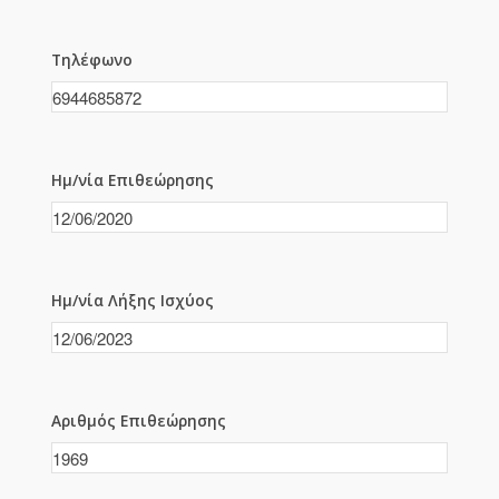
Τηλέφωνο
Ημ/νία Επιθεώρησης
Ημ/νία Λήξης Ισχύος
Αριθμός Επιθεώρησης