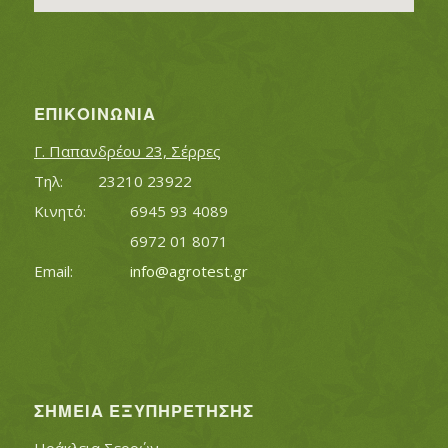
ΕΠΙΚΟΙΝΩΝΊΑ
Γ. Παπανδρέου 23, Σέρρες
Τηλ:		23210 23922
Κινητό:		6945 93 4089
			6972 01 8071
Εmail:	 	
info@agrotest.gr
ΣΗΜΕΊΑ ΕΞΥΠΗΡΈΤΗΣΗΣ