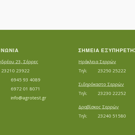
ΙΝΩΝΊΑ
ΣΗΜΕΊΑ ΕΞΥΠΗΡΈΤΗ
νδρέου 23, Σέρρες
Ηράκλεια Σερρών
Τηλ:		23210 23922
Τηλ:		23250 25222
Κινητό:		6945 93 4089
Σιδηρόκαστο Σερρών
			6972 01 8071
Τηλ:		23230 22252
Εmail:	 	
info@agrotest.gr
Δραβίσκος Σερρών
Τηλ:		23240 51580