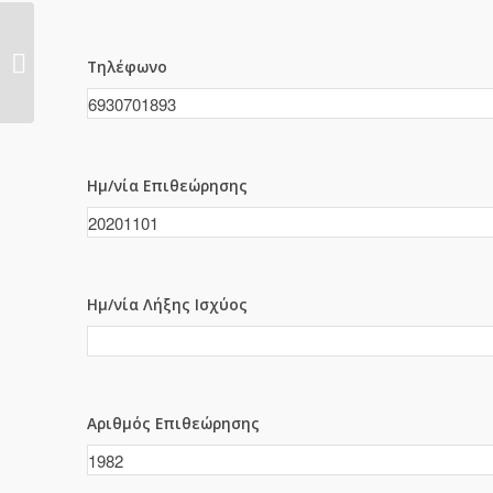
1981
Τηλέφωνο
Ημ/νία Επιθεώρησης
Ημ/νία Λήξης Ισχύος
Αριθμός Επιθεώρησης