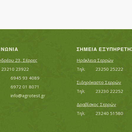
ΙΝΩΝΊΑ
ΣΗΜΕΊΑ ΕΞΥΠΗΡΈΤΗ
νδρέου 23, Σέρρες
Ηράκλεια Σερρών
Τηλ:		23210 23922
Τηλ:		23250 25222
Κινητό:		6945 93 4089
Σιδηρόκαστο Σερρών
			6972 01 8071
Τηλ:		23230 22252
Εmail:	 	
info@agrotest.gr
Δραβίσκος Σερρών
Τηλ:		23240 51580