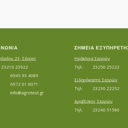
ΙΝΩΝΊΑ
ΣΗΜΕΊΑ ΕΞΥΠΗΡΈΤΗ
νδρέου 23, Σέρρες
Ηράκλεια Σερρών
Τηλ:		23210 23922
Τηλ:		23250 25222
Κινητό:		6945 93 4089
Σιδηρόκαστο Σερρών
			6972 01 8071
Τηλ:		23230 22252
Εmail:	 	
info@agrotest.gr
Δραβίσκος Σερρών
Τηλ:		23240 51580