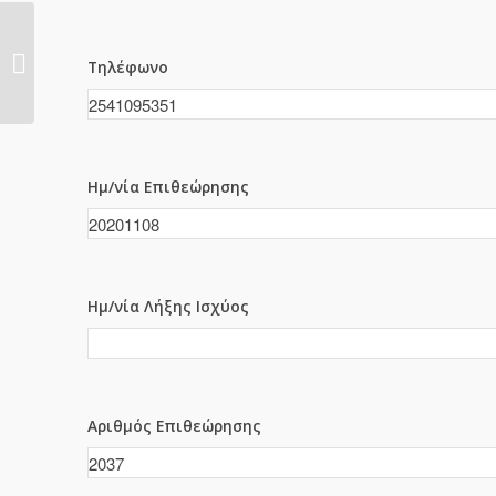
2035
Τηλέφωνο
Ημ/νία Επιθεώρησης
Ημ/νία Λήξης Ισχύος
Αριθμός Επιθεώρησης