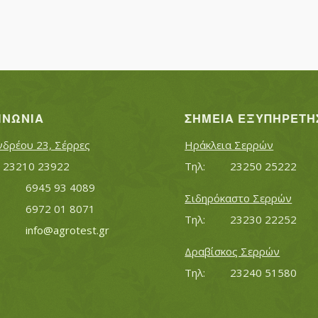
ΙΝΩΝΊΑ
ΣΗΜΕΊΑ ΕΞΥΠΗΡΈΤΗ
νδρέου 23, Σέρρες
Ηράκλεια Σερρών
Τηλ:		23210 23922
Τηλ:		23250 25222
Κινητό:		6945 93 4089
Σιδηρόκαστο Σερρών
			6972 01 8071
Τηλ:		23230 22252
Εmail:	 	
info@agrotest.gr
Δραβίσκος Σερρών
Τηλ:		23240 51580