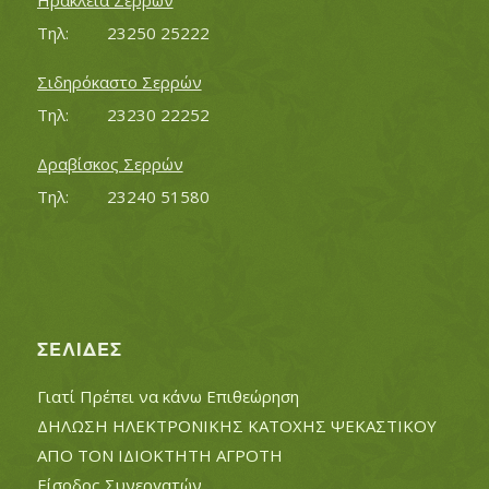
Ηράκλεια Σερρών
Τηλ:		23250 25222
Σιδηρόκαστο Σερρών
Τηλ:		23230 22252
Δραβίσκος Σερρών
Τηλ:		23240 51580
ΣΕΛΊΔΕΣ
Γιατί Πρέπει να κάνω Επιθεώρηση
ΔΗΛΩΣΗ ΗΛΕΚΤΡΟΝΙΚΗΣ ΚΑΤΟΧΗΣ ΨΕΚΑΣΤΙΚΟΥ
ΑΠΟ ΤΟΝ ΙΔΙΟΚΤΗΤΗ ΑΓΡΟΤΗ
Είσοδος Συνεργατών