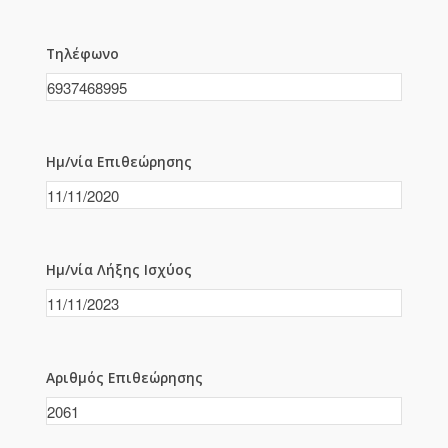
Τηλέφωνο
Ημ/νία Επιθεώρησης
Ημ/νία Λήξης Ισχύος
Αριθμός Επιθεώρησης