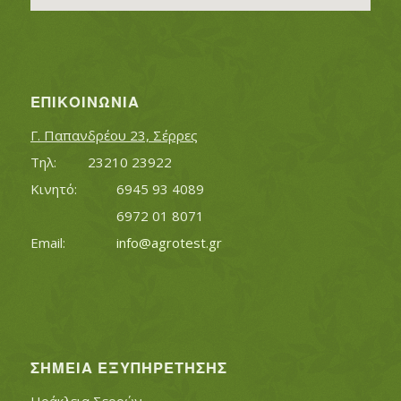
ΕΠΙΚΟΙΝΩΝΊΑ
Γ. Παπανδρέου 23, Σέρρες
Τηλ:		23210 23922
Κινητό:		6945 93 4089
			6972 01 8071
Εmail:	 	
info@agrotest.gr
ΣΗΜΕΊΑ ΕΞΥΠΗΡΈΤΗΣΗΣ