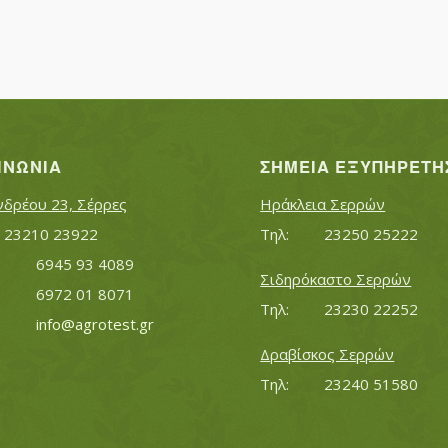
ΙΝΩΝΊΑ
ΣΗΜΕΊΑ ΕΞΥΠΗΡΈΤΗ
νδρέου 23, Σέρρες
Ηράκλεια Σερρών
Τηλ:		23210 23922
Τηλ:		23250 25222
Κινητό:		6945 93 4089
Σιδηρόκαστο Σερρών
			6972 01 8071
Τηλ:		23230 22252
Εmail:	 	
info@agrotest.gr
Δραβίσκος Σερρών
Τηλ:		23240 51580