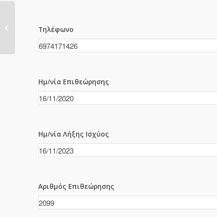
2098
Τηλέφωνο
Ημ/νία Επιθεώρησης
Ημ/νία Λήξης Ισχύος
Αριθμός Επιθεώρησης