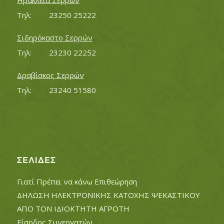
Ηράκλεια Σερρών
Τηλ:		23250 25222
Σιδηρόκαστο Σερρών
Τηλ:		23230 22252
Δραβίσκος Σερρών
Τηλ:		23240 51580
ΣΕΛΊΔΕΣ
Γιατί Πρέπει να κάνω Επιθεώρηση
ΔΗΛΩΣΗ ΗΛΕΚΤΡΟΝΙΚΗΣ ΚΑΤΟΧΗΣ ΨΕΚΑΣΤΙΚΟΥ
ΑΠΟ ΤΟΝ ΙΔΙΟΚΤΗΤΗ ΑΓΡΟΤΗ
Είσοδος Συνεργατών