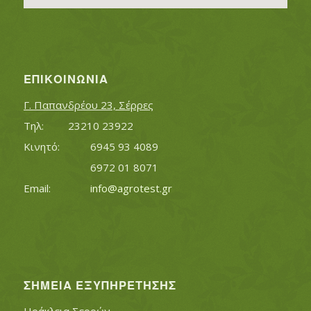
ΕΠΙΚΟΙΝΩΝΊΑ
Γ. Παπανδρέου 23, Σέρρες
Τηλ:		23210 23922
Κινητό:		6945 93 4089
			6972 01 8071
Εmail:	 	
info@agrotest.gr
ΣΗΜΕΊΑ ΕΞΥΠΗΡΈΤΗΣΗΣ