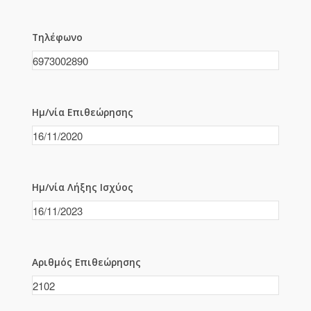
Τηλέφωνο
Ημ/νία Επιθεώρησης
Ημ/νία Λήξης Ισχύος
Αριθμός Επιθεώρησης