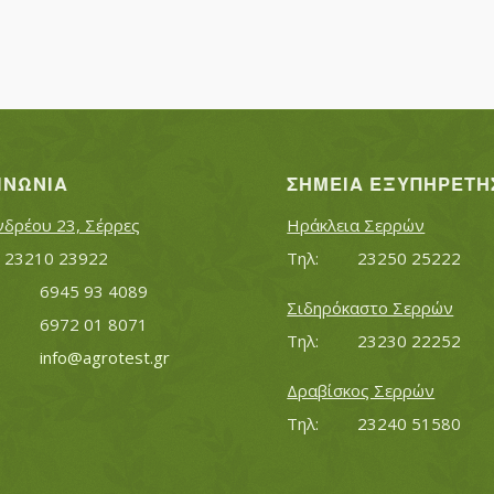
ΙΝΩΝΊΑ
ΣΗΜΕΊΑ ΕΞΥΠΗΡΈΤΗ
νδρέου 23, Σέρρες
Ηράκλεια Σερρών
Τηλ:		23210 23922
Τηλ:		23250 25222
Κινητό:		6945 93 4089
Σιδηρόκαστο Σερρών
			6972 01 8071
Τηλ:		23230 22252
Εmail:	 	
info@agrotest.gr
Δραβίσκος Σερρών
Τηλ:		23240 51580