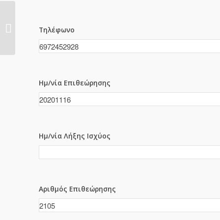
2103
Τηλέφωνο
Ημ/νία Επιθεώρησης
Ημ/νία Λήξης Ισχύος
Αριθμός Επιθεώρησης