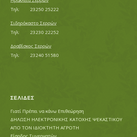
Ηράκλεια Σερρών
Τηλ:		23250 25222
Σιδηρόκαστο Σερρών
Τηλ:		23230 22252
Δραβίσκος Σερρών
Τηλ:		23240 51580
ΣΕΛΊΔΕΣ
Γιατί Πρέπει να κάνω Επιθεώρηση
ΔΗΛΩΣΗ ΗΛΕΚΤΡΟΝΙΚΗΣ ΚΑΤΟΧΗΣ ΨΕΚΑΣΤΙΚΟΥ
ΑΠΟ ΤΟΝ ΙΔΙΟΚΤΗΤΗ ΑΓΡΟΤΗ
Είσοδος Συνεργατών