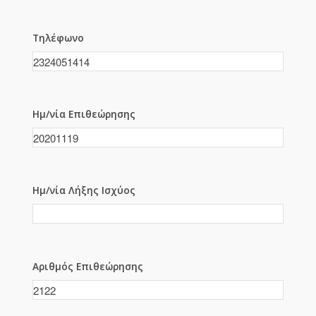
Τηλέφωνο
Ημ/νία Επιθεώρησης
Ημ/νία Λήξης Ισχύος
Αριθμός Επιθεώρησης